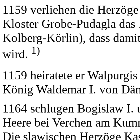
1159 verliehen die Herzög
Kloster Grobe-Pudagla das 
Kolberg-Körlin), dass dami
1)
wird.
1159 heiratete er Walpurg
König Waldemar I. von Dä
1164 schlugen Bogislaw I. u
Heere bei Verchen am Kum
Die slawischen Herzöge Ka